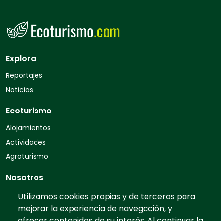
Explora
Reportajes
Noticias
Ecoturismo
Alojamientos
Actividades
Agroturismo
Nosotros
Quiénes somos
Utilizamos cookies propias y de terceros para
mejorar la experiencia de navegación, y
Contacto
ofrecer contenidos de su interés. Al continuar la