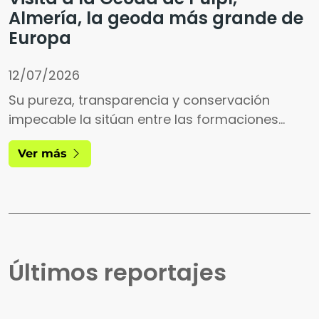
Almería, la geoda más grande de
Europa
12/07/2026
Su pureza, transparencia y conservación
impecable la sitúan entre las formaciones
geológicas más excepcionales del planeta, un
Ver más
referente internacional por la perfección y
tamaño de sus cristales.
Últimos reportajes