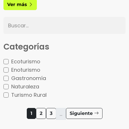
Ver más
Categorías
Ecoturismo
Enoturismo
Gastronomía
Naturaleza
Turismo Rural
Página actual
Página
Página
…
Siguiente
1
2
3
Siguiente