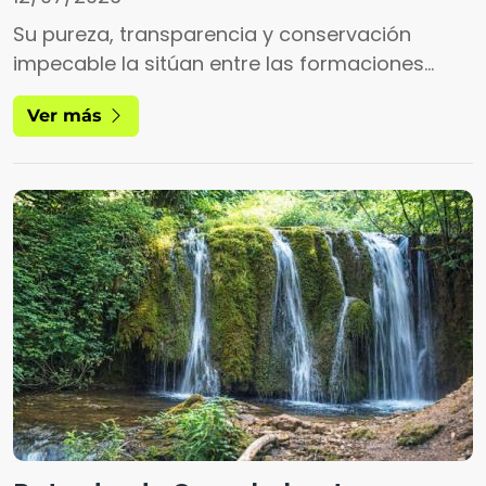
Su pureza, transparencia y conservación
impecable la sitúan entre las formaciones
geológicas más excepcionales del planeta, un
Ver más
referente internacional por la perfección y
tamaño de sus cristales.