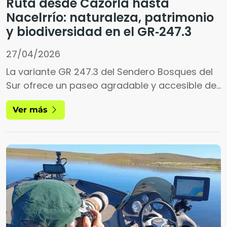
Ruta desde Cazorla hasta
Nacelrrío: naturaleza, patrimonio
y biodiversidad en el GR‑247.3
27/04/2026
La variante GR 247.3 del Sendero Bosques del
Sur ofrece un paseo agradable y accesible del
Parque Natural de las Sierras de Cazorla,
Ver más
Segura y Las Villas. En este reportaje
recorremos desde el casco histórico de
Cazorla hasta el paraje de Nacelrrío