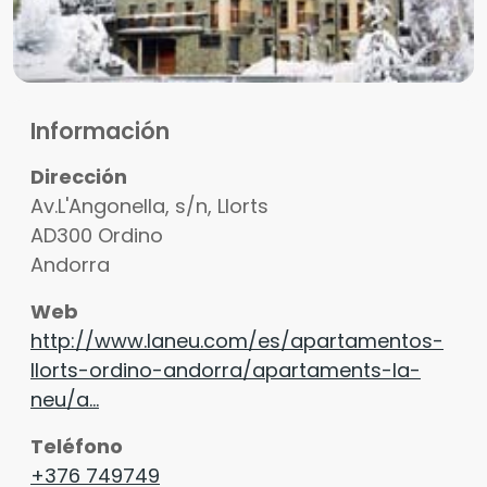
Información
Dirección
Av.L'Angonella, s/n, Llorts
AD300
Ordino
Andorra
Web
http://www.laneu.com/es/apartamentos-
llorts-ordino-andorra/apartaments-la-
neu/a…
Teléfono
+376 749749