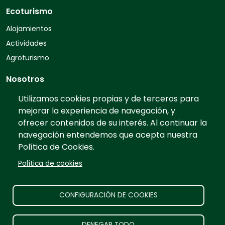
Ecoturismo
Alojamientos
Actividades
Agroturismo
Nosotros
Quiénes somos
Utilizamos cookies propias y de terceros para
mejorar la experiencia de navegación, y
Contacto
ofrecer contenidos de su interés. Al continuar la
Preguntas frecuentes
navegación entendemos que acepta nuestra
Tarifas
Política de Cookies.
Información
Política de cookies
Prensa
Publicidad
CONFIGURACIÓN DE COOKIES
Aviso legal
DENEGAR TODO