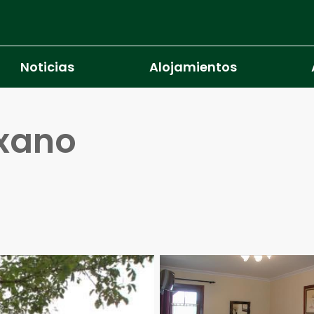
Noticias
Alojamientos
txano