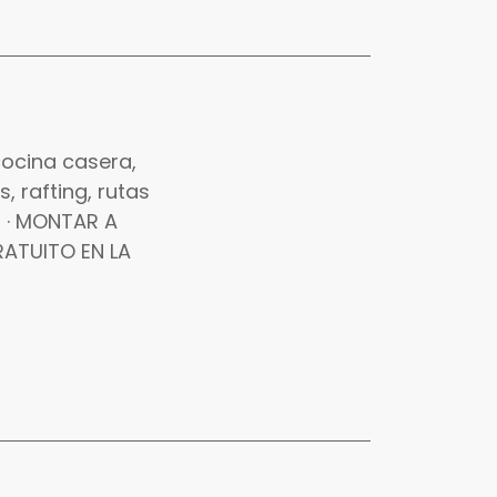
cocina casera,
, rafting, rutas
G · MONTAR A
RATUITO EN LA