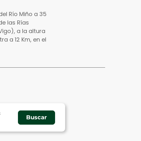
del Río Miño a 35
de las Rías
igo), a la altura
ra a 12 Km, en el
s