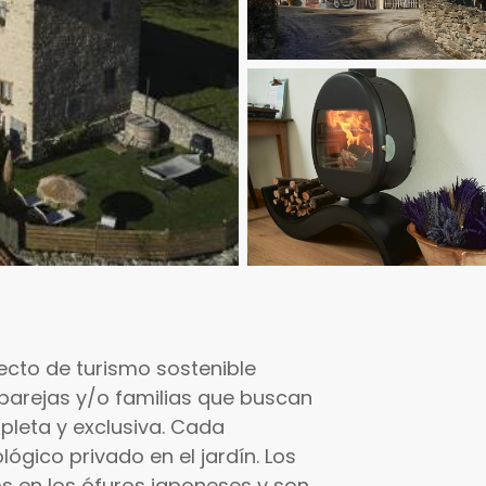
cto de turismo sostenible
parejas y/o familias que buscan
leta y exclusiva. Cada
ógico privado en el jardín. Los
s en los ófuros japoneses y son