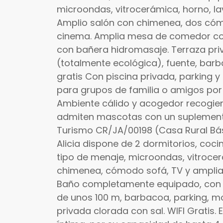
microondas, vitrocerámica, horno, l
Amplio salón con chimenea, dos có
cinema. Amplia mesa de comedor con 
con bañera hidromasaje. Terraza pri
(totalmente ecológica), fuente, barba
gratis Con piscina privada, parking y 
para grupos de familia o amigos por
Ambiente cálido y acogedor recogiend
admiten mascotas con un suplemento 
Turismo CR/JA/00198 (Casa Rural Bá
Alicia dispone de 2 dormitorios, co
tipo de menaje, microondas, vitroce
chimenea, cómodo sofá, TV y amplia
Baño completamente equipado, con 
de unos 100 m, barbacoa, parking, mob
privada clorada con sal. WIFI Gratis. 