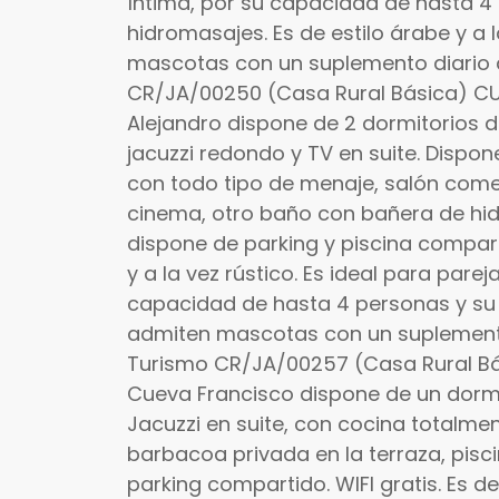
íntima, por su capacidad de hasta 4
hidromasajes. Es de estilo árabe y a 
mascotas con un suplemento diario d
CR/JA/00250 (Casa Rural Básica) 
Alejandro dispone de 2 dormitorios d
jacuzzi redondo y TV en suite. Disp
con todo tipo de menaje, salón co
cinema, otro baño con bañera de hi
dispone de parking y piscina comparti
y a la vez rústico. Es ideal para parej
capacidad de hasta 4 personas y su
admiten mascotas con un suplemento
Turismo CR/JA/00257 (Casa Rural B
Cueva Francisco dispone de un dorm
Jacuzzi en suite, con cocina totalm
barbacoa privada en la terraza, pis
parking compartido. WIFI gratis. Es de 