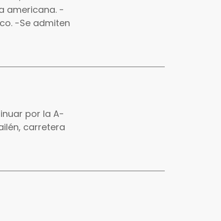
a americana. -
ico. -Se admiten
inuar por la A-
ilén, carretera