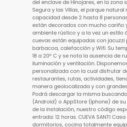
del enclave de Hinojares, en la zona 
Segura y las Villas, el parque natur
capacidad desde 2 hasta 8 personas;
están decorados con mucho cariño y
ambiente rústico y a la vez un estil
cuevas están equipadas con jacuzzi p
barbacoa, calefacción y Wifi. Su te
18 a 20º C y se nota la ausencia de 
iluminación y ventilación. Disponem
personalizada con la cual disfrutar d
restaurantes, rutas, actividades, ti
manera geolocalizada y con grandes 
Podrá descargar la misma buscando "
(Android) o AppStore (Iphone) de su 
de la instalación, nuestro código es
entrada: 12 horas. CUEVA SANTI Casa
dormitorios, cocina totalmente equi