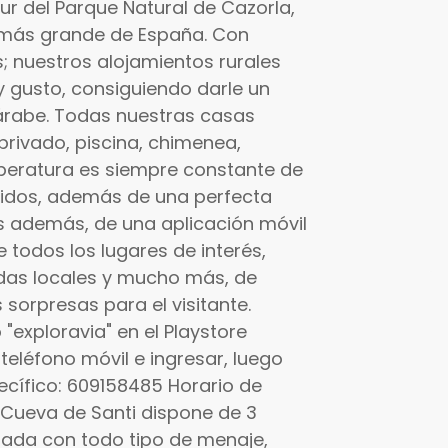
sur del Parque Natural de Cazorla,
al más grande de España. Con
 nuestros alojamientos rurales
 gusto, consiguiendo darle un
o árabe. Todas nuestras casas
rivado, piscina, chimenea,
mperatura es siempre constante de
ruidos, además de una perfecta
os además, de una aplicación móvil
e todos los lugares de interés,
endas locales y mucho más, de
sorpresas para el visitante.
exploravia" en el Playstore
teléfono móvil e ingresar, luego
pecífico: 609158485 Horario de
 Cueva de Santi dispone de 3
pada con todo tipo de menaje,