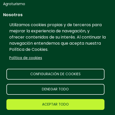
Agroturismo
Nosotros
Quiénes somos
Utilizamos cookies propias y de terceros para
mejorar la experiencia de navegación, y
Contacto
ofrecer contenidos de su interés. Al continuar la
Preguntas frecuentes
navegación entendemos que acepta nuestra
Tarifas
Política de Cookies.
Información
Política de cookies
Prensa
Publicidad
CONFIGURACIÓN DE COOKIES
Aviso legal
DENEGAR TODO
TurismoRural Internet S.L. |
2026
Todos los derechos
ACEPTAR TODO
reservados