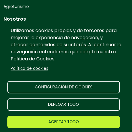
Agroturismo
Nosotros
Quiénes somos
Utilizamos cookies propias y de terceros para
mejorar la experiencia de navegación, y
Contacto
ofrecer contenidos de su interés. Al continuar la
Preguntas frecuentes
navegación entendemos que acepta nuestra
Tarifas
Política de Cookies.
Información
Política de cookies
Prensa
Publicidad
CONFIGURACIÓN DE COOKIES
Aviso legal
DENEGAR TODO
TurismoRural Internet S.L. |
2026
Todos los derechos
ACEPTAR TODO
reservados