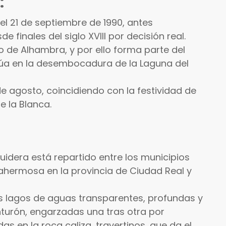
:
el 21 de septiembre de 1990, antes
 finales del siglo XVIII por decisión real.
 de Alhambra, y por ello forma parte del
itúa en la desembocadura de la Laguna del
 de agosto, coincidiendo con la festividad de
e la Blanca.
uidera está repartido entre los municipios
llahermosa en la provincia de Ciudad Real y
s lagos de aguas transparentes, profundas y
nturón, engarzadas una tras otra por
as en la roca caliza, travertinos, que da el