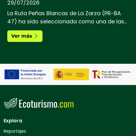
29/07/2026
La Ruta Peñas Blancas de La Zarza (PR-BA
47) ha sido seleccionada como una de las
tres finalistas del concurso Mejor Sendero
Ver más
Homologado de España 2026, organizado
por la Federación Española de Deportes de
Montaña y Escalada (FEDME).
Explora
Reportajes