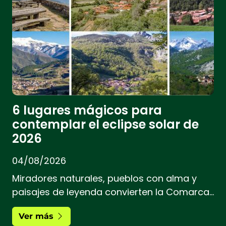
6 lugares mágicos para
contemplar el eclipse solar de
2026
04/08/2026
Miradores naturales, pueblos con alma y
paisajes de leyenda convierten la Comarca
de Liébana en uno de los destinos más
Ver más
bonitos para disfrutar de este fenómeno