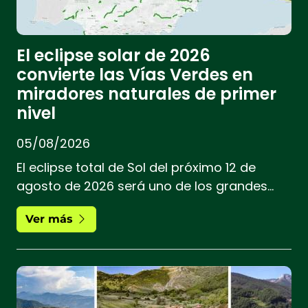
El eclipse solar de 2026
convierte las Vías Verdes en
miradores naturales de primer
nivel
05/08/2026
El eclipse total de Sol del próximo 12 de
agosto de 2026 será uno de los grandes
acontecimientos astronómicos del siglo en
Ver más
España, y las Vías Verdes se perfilan como
algunos de los mejores lugares para
disfrutarlo.