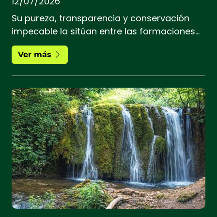
12/07/2026
Su pureza, transparencia y conservación
impecable la sitúan entre las formaciones
geológicas más excepcionales del planeta,
Ver más
un referente internacional por la perfección
y tamaño de sus cristales.