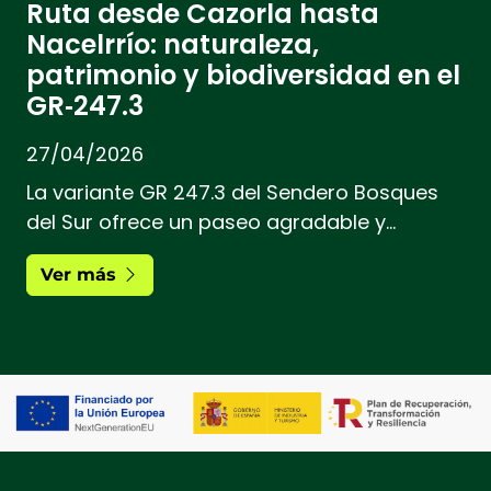
Ruta desde Cazorla hasta
Nacelrrío: naturaleza,
patrimonio y biodiversidad en el
GR‑247.3
27/04/2026
La variante GR 247.3 del Sendero Bosques
del Sur ofrece un paseo agradable y
accesible del Parque Natural de las Sierras
Ver más
de Cazorla, Segura y Las Villas. En este
reportaje recorremos desde el casco
histórico de Cazorla hasta el paraje de
Nacelrrío